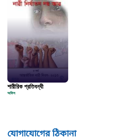
দুদক
১০২
দুর্যোগের আগাম বার্তা
১৬১২২
স্মার্ট ভূমি সেবা
শারীরিক প্রতিবন্ধী
১০৯৮
অফিস
শিশু সহায়তা লাইন
১৬১০৯
যোগাযোগের ঠিকানা