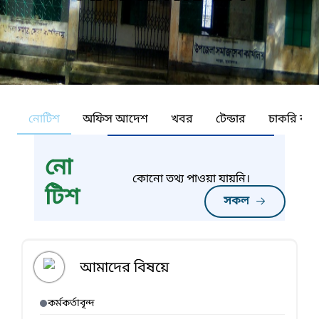
নোটিশ
অফিস আদেশ
খবর
টেন্ডার
চাকরি কর্ন
নো
কোনো তথ্য পাওয়া যায়নি।
টিশ
সকল
আমাদের বিষয়ে
কর্মকর্তাবৃন্দ